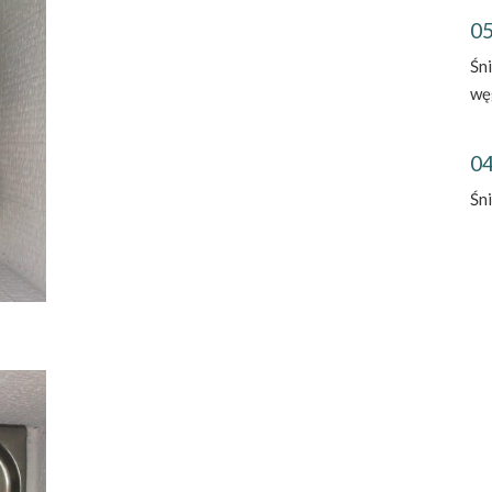
05
Śn
wę
04
Śn