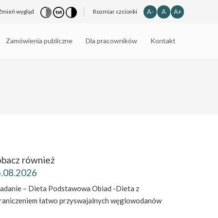
A-
A
A+
Zmień wygląd
Rozmiar czcionki
Zamówienia publiczne
Dla pracowników
Kontakt
bacz również
.08.2026
iadanie – Dieta Podstawowa Obiad -Dieta z
raniczeniem łatwo przyswajalnych węglowodanów