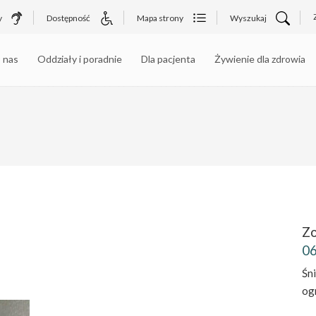
y
Dostępność
Mapa strony
Wyszukaj
 nas
Oddziały i poradnie
Dla pacjenta
Żywienie dla zdrowia
Zo
06
Śn
og