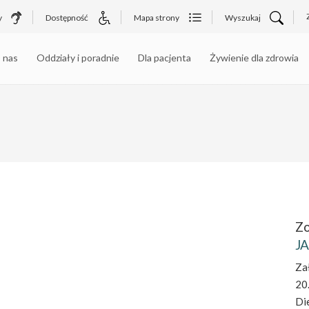
y
Dostępność
Mapa strony
Wyszukaj
 nas
Oddziały i poradnie
Dla pacjenta
Żywienie dla zdrowia
Zo
JA
Za
20
Die