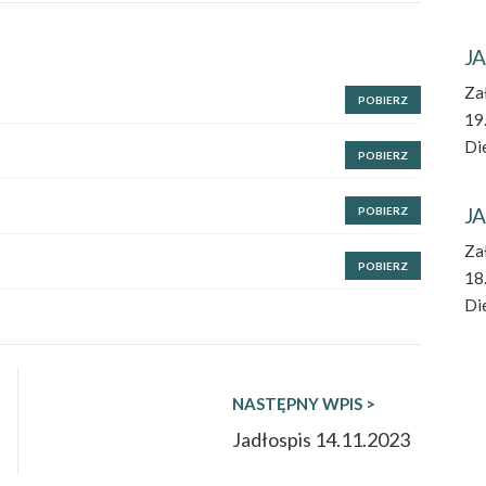
JA
Za
POBIERZ
19
Die
POBIERZ
JA
POBIERZ
Za
POBIERZ
18
Die
NASTĘPNY WPIS >
Jadłospis 14.11.2023