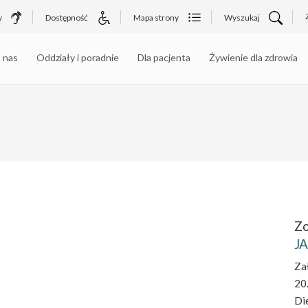
y
Dostępność
Mapa strony
Wyszukaj
 nas
Oddziały i poradnie
Dla pacjenta
Żywienie dla zdrowia
Zo
JA
Za
20
Die