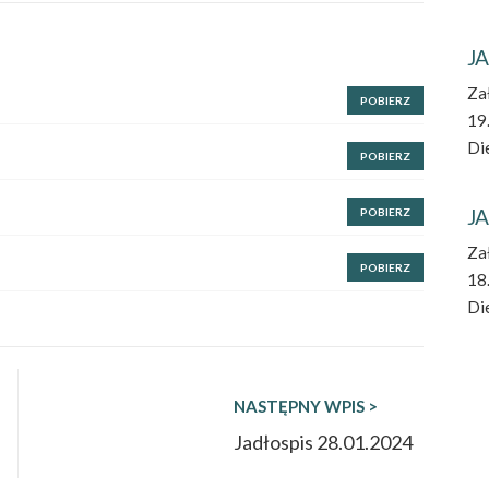
JA
Za
POBIERZ
19
Die
POBIERZ
JA
POBIERZ
Za
POBIERZ
18
Die
NASTĘPNY WPIS >
Jadłospis 28.01.2024